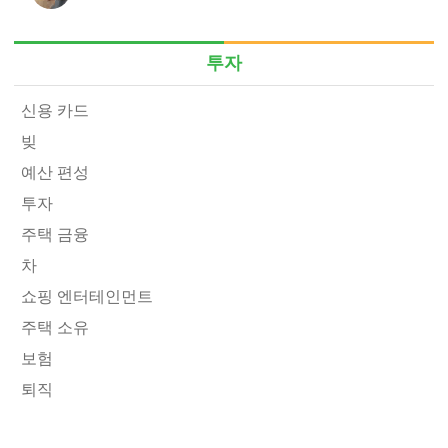
투자
신용 카드
빚
예산 편성
투자
주택 금융
차
쇼핑 엔터테인먼트
주택 소유
보험
퇴직