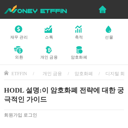
재무 관리
스톡
축적
선물
외환
개인 금융
암호화폐
ETFFIN
개인 금융
암호화폐
디지털 화
HODL 설명:이 암호화폐 전략에 대한 궁
극적인 가이드
회원가입 로그인