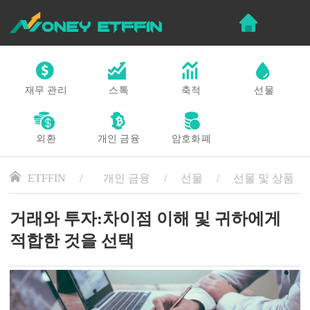
재무 관리
스톡
축적
선물
외환
개인 금융
암호화폐
ETFFIN
개인 금융
선물
선물 및 상품
거래와 투자:차이점 이해 및 귀하에게
적합한 것을 선택