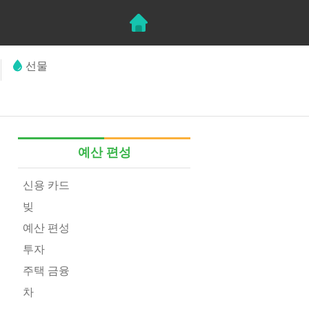
선물
예산 편성
신용 카드
빚
예산 편성
투자
주택 금융
차