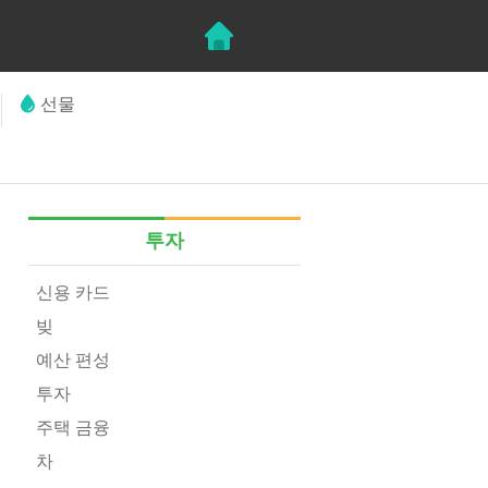
선물
투자
신용 카드
빚
예산 편성
투자
주택 금융
차